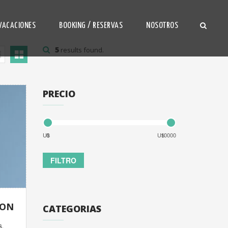
VACACIONES
BOOKING / RESERVAS
NOSOTROS
5
results found.
PRECIO
U$
U$
ION
CATEGORIAS
S.