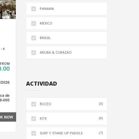
PANAMA
MEXICO
BRASIL
- 4
ARUBA & CURAZAO
FROM
.00
/2026
ACTIVIDAD
oca de
98-000
(3)
BUCEO
K NOW
(9)
KITE
(7)
SURF Y STAND UP PADDLE