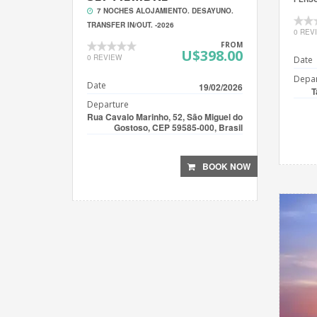
7 NOCHES ALOJAMIENTO. DESAYUNO.
TRANSFER IN/OUT. -2026
0 REV
FROM
U$398.00
0 REVIEW
Date
Depar
Date
19/02/2026
T
Departure
Rua Cavalo Marinho, 52, São Miguel do
Gostoso, CEP 59585-000, Brasil
BOOK NOW