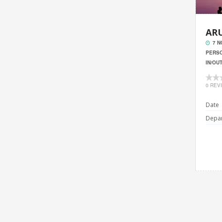
ARU
7 N
PERSO
IN/OU
0 REV
Date
Depar