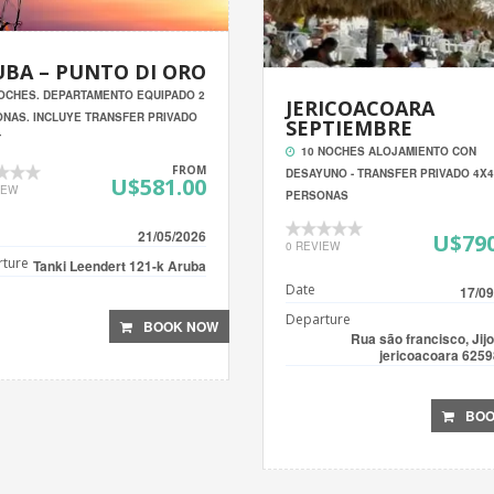
BA – PUNTO DI ORO
OCHES. DEPARTAMENTO EQUIPADO 2
JERICOACOARA
NAS. INCLUYE TRANSFER PRIVADO
SEPTIEMBRE
T
10 NOCHES ALOJAMIENTO CON
FROM
DESAYUNO - TRANSFER PRIVADO 4X4 
U$581.00
IEW
PERSONAS
21/05/2026
U$790
0 REVIEW
ture
Tanki Leendert 121-k Aruba
Date
17/09
Departure
BOOK NOW
Rua são francisco, Jij
jericoacoara 625
BOO