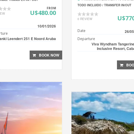
TODO INCLUIDO / TRANSFER IN/OUT
FROM
U$480.00
IEW
U$770
0 REVIEW
10/01/2026
Date
26/05
ture
anki Leendert 251 E Noord Aruba
Departure
Viva Wyndham Tangerine 
Inclusive Resort, Cab
BOOK NOW
BOO